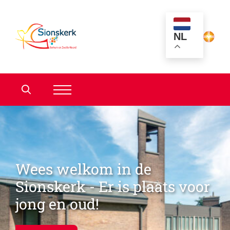
NL
Wees welkom in de
Sionskerk - Er is plaats voor
jong en oud!