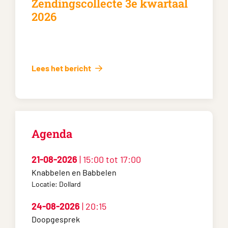
gscollecte 3e kwartaal
Ondertiteling t
kerkdienst? Ch
translation?
bericht
Lees het bericht
Agenda
21-08-2026
| 15:00 tot 17:00
Knabbelen en Babbelen
Locatie: Dollard
24-08-2026
| 20:15
Doopgesprek