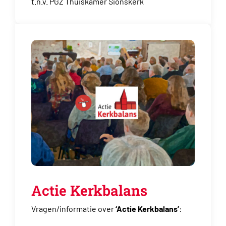
t.n.v. PGZ Thuiskamer Sionskerk
Actie Kerkbalans
Vragen/informatie over
‘Actie Kerkbalans’
: