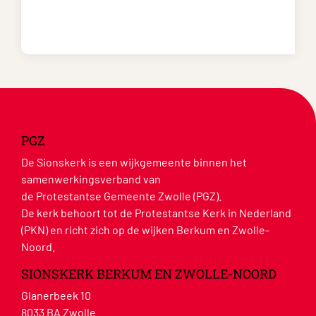
PGZ
De Sionskerk is een wijkgemeente binnen het
samenwerkingsverband van
de Protestantse Gemeente Zwolle (PGZ).
De kerk behoort tot de Protestantse Kerk in Nederland
(PKN) en richt zich op de wijken Berkum en Zwolle-
Noord.
SIONSKERK BERKUM EN ZWOLLE-NOORD
Glanerbeek 10
8033 BA Zwolle