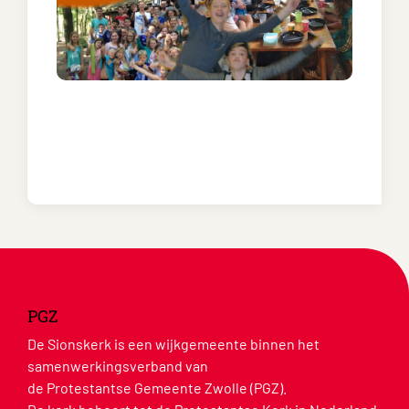
PGZ
De Sionskerk is een wijkgemeente binnen het
samenwerkingsverband van
de Protestantse Gemeente Zwolle (PGZ).