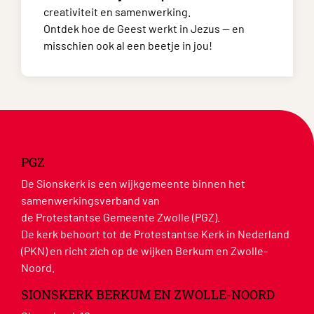
creativiteit en samenwerking.
Ontdek hoe de Geest werkt in Jezus — en
misschien ook al een beetje in jou!
PGZ
De Sionskerk is een wijkgemeente binnen het
samenwerkingsverband van
de Protestantse Gemeente Zwolle (PGZ).
De kerk behoort tot de Protestantse Kerk in Nederland
(PKN) en richt zich op de wijken Berkum en Zwolle-
Noord.
SIONSKERK BERKUM EN ZWOLLE-NOORD