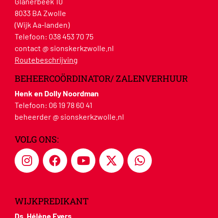
Glanerbeek 10
8033 BA Zwolle
(Wijk Aa-landen)
Telefoon:
038 453 70 75
contact @ sionskerkzwolle.nl
Routebeschrijving
BEHEERCOÖRDINATOR/ ZALENVERHUUR
Henk en Dolly Noordman
Telefoon:
06 19 78 60 41
beheerder @ sionskerkzwolle.nl
VOLG ONS:
WIJKPREDIKANT
Ds. Hélène Evers