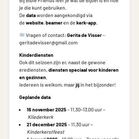
Bij Bible Friends leer je wat de Bijbel is en hoe
je die kunt gebruiken.
De
data
worden aangekondigd via
de
website
,
beamer
en de
kerk-app
.
Vragen of contact:
Gerita de Visser
–
geritadevisser@gmail.com
Kinderdiensten
Ook dit seizoen zijn er, naast de gewone
erediensten,
diensten speciaal voor kinderen
en gezinnen
.
Iedereen is welkom, maar
jij
in het bijzonder!
Geplande data
16 november 2025
– 11.30–13.00 uur –
Kliederkerk
21 december 2025
– 11.30 uur –
Kinderkerstfeest