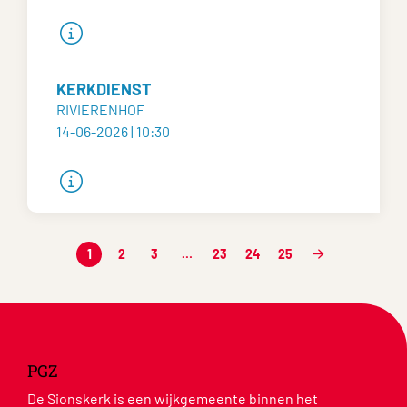
KERKDIENST
RIVIERENHOF
14-06-2026 | 10:30
1
2
3
…
23
24
25
PGZ
De Sionskerk is een wijkgemeente binnen het