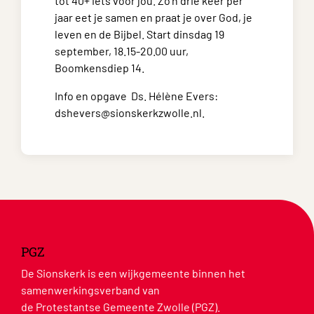
tot 40+ iets voor jou. Zo’n drie keer per
jaar eet je samen en praat je over God, je
leven en de Bijbel. Start dinsdag 19
september, 18.15-20.00 uur,
Boomkensdiep 14.
Info en opgave Ds. Hélène Evers:
dshevers@sionskerkzwolle.nl.
PGZ
De Sionskerk is een wijkgemeente binnen het
samenwerkingsverband van
de Protestantse Gemeente Zwolle (PGZ).