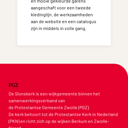
en mooie gekleurde garens
aangeschaft voor een tweede
kledinglijn. de werkzaamheden
aan de website en een catalogus
zijn in middels in volle gang.
PGZ
De Sionskerk is een wijkgemeente binnen het
samenwerkingsverband van
de Protestantse Gemeente Zwolle (PGZ).
De kerk behoort tot de Protestantse Kerk in Nederland
(PKN) en richt zich op de wijken Berkum en Zwolle-
Noord.