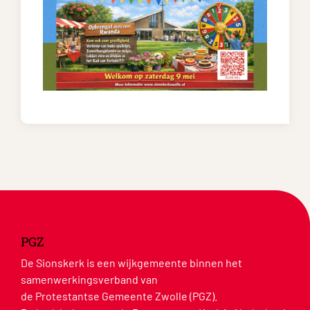
PGZ
De Sionskerk is een wijkgemeente binnen het
samenwerkingsverband van
de Protestantse Gemeente Zwolle (PGZ).