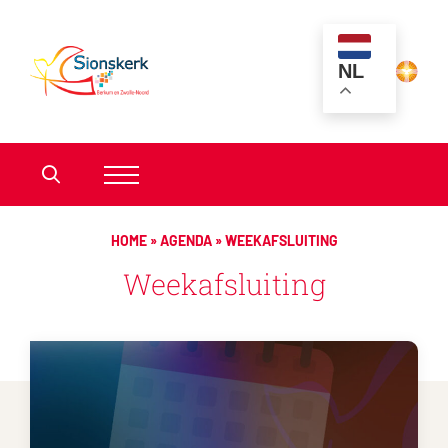
NL
HOME
»
AGENDA
»
WEEKAFSLUITING
Weekafsluiting