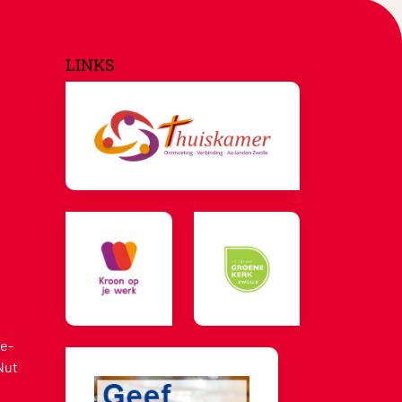
LINKS
e-
Nut