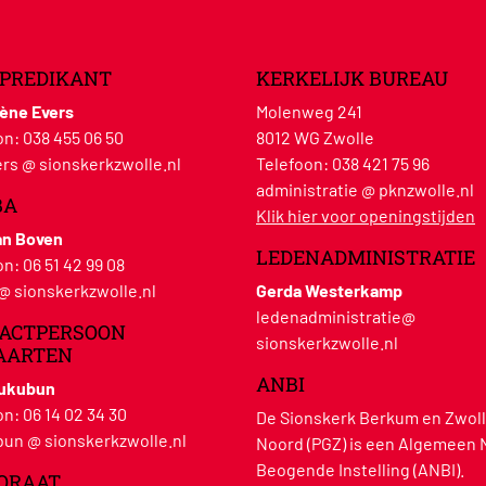
PREDIKANT
KERKELIJK BUREAU
lène Evers
Molenweg 241
on:
038 455 06 50
8012 WG Zwolle
rs @ sionskerkzwolle.nl
Telefoon:
038 421 75 96
administratie @ pknzwolle.nl
BA
Klik hier voor openingstijden
an Boven
LEDENADMINISTRATIE
on:
06 51 42 99 08
 @ sionskerkzwolle.nl
Gerda Westerkamp
ledenadministratie@
ACTPERSOON
sionskerkzwolle.nl
AARTEN
ANBI
Hukubun
on:
06 14 02 34 30
De Sionskerk Berkum en Zwoll
un @ sionskerkzwolle.nl
Noord (PGZ) is een Algemeen 
Beogende Instelling (ANBI).
ORAAT