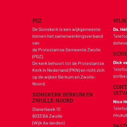
PGZ
WIJK
De Sionskerk is een wijkgemeente
Ds. Hé
binnen het samenwerkingsverband
Telefo
van
dsheve
de Protestantse Gemeente Zwolle
SCRI
(PGZ).
Dick v
De kerk behoort tot de Protestantse
Telefo
Kerk in Nederland (PKN) en richt zich
scriba
op de wijken Berkum en Zwolle-
Noord.
CONT
UITV
SIONSKERK BERKUM EN
ZWOLLE-NOORD
Nico 
Telefo
Glanerbeek 10
nhukub
8033 BA Zwolle
(Wijk Aa-landen)
PAST