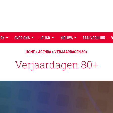
ERK
OVER ONS
JEUGD
NIEUWS
ZAALVERHUUR
HOME
»
AGENDA
»
VERJAARDAGEN 80+
Verjaardagen 80+