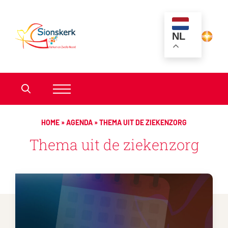
NL
HOME
»
AGENDA
»
THEMA UIT DE ZIEKENZORG
Thema uit de ziekenzorg