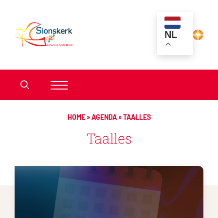
NL
HOME
»
AGENDA
»
TAALLES
Taalles