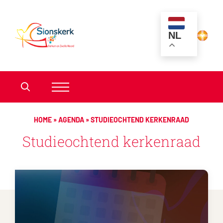
NL
HOME
»
AGENDA
»
STUDIEOCHTEND KERKENRAAD
Studieochtend kerkenraad