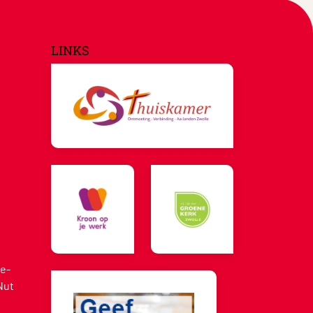
LINKS
e-
Nut