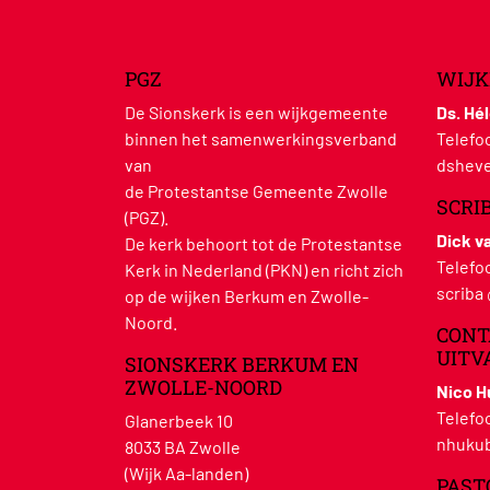
PGZ
WIJK
De Sionskerk is een wijkgemeente
Ds. Hé
binnen het samenwerkingsverband
Telefo
van
dsheve
de Protestantse Gemeente Zwolle
SCRI
(PGZ).
Dick v
De kerk behoort tot de Protestantse
Telefo
Kerk in Nederland (PKN) en richt zich
scriba
op de wijken Berkum en Zwolle-
Noord.
CONT
UITV
SIONSKERK BERKUM EN
ZWOLLE-NOORD
Nico 
Telefo
Glanerbeek 10
nhukub
8033 BA Zwolle
(Wijk Aa-landen)
PAST