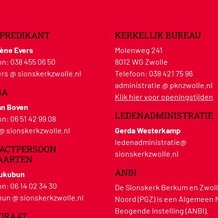
PREDIKANT
KERKELIJK BUREAU
lène Evers
Molenweg 241
on:
038 455 06 50
8012 WG Zwolle
rs @ sionskerkzwolle.nl
Telefoon:
038 421 75 96
administratie @ pknzwolle.nl
BA
Klik hier voor openingstijden
an Boven
LEDENADMINISTRATIE
on:
06 51 42 99 08
 @ sionskerkzwolle.nl
Gerda Westerkamp
ledenadministratie@
ACTPERSOON
sionskerkzwolle.nl
AARTEN
ANBI
Hukubun
on:
06 14 02 34 30
De Sionskerk Berkum en Zwoll
un @ sionskerkzwolle.nl
Noord (PGZ) is een Algemeen 
Beogende Instelling (ANBI).
ORAAT