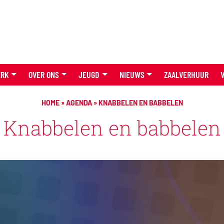
ERK
OVER ONS
JEUGD
NIEUWS
ZAALVERHUUR
HOME
»
AGENDA
»
KNABBELEN EN BABBELEN
Knabbelen en babbelen