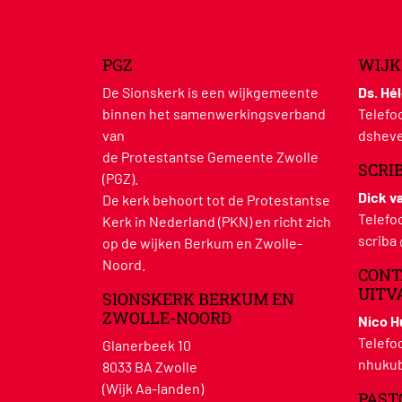
PGZ
WIJK
De Sionskerk is een wijkgemeente
Ds. Hé
binnen het samenwerkingsverband
Telefo
van
dsheve
de Protestantse Gemeente Zwolle
SCRI
(PGZ).
Dick v
De kerk behoort tot de Protestantse
Telefo
Kerk in Nederland (PKN) en richt zich
scriba
op de wijken Berkum en Zwolle-
Noord.
CONT
UITV
SIONSKERK BERKUM EN
ZWOLLE-NOORD
Nico 
Telefo
Glanerbeek 10
nhukub
8033 BA Zwolle
(Wijk Aa-landen)
PAST