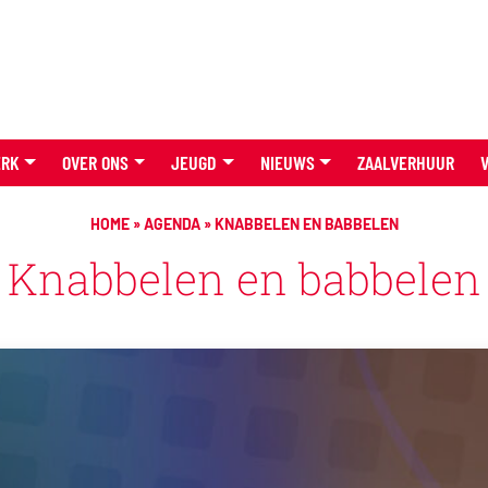
ERK
OVER ONS
JEUGD
NIEUWS
ZAALVERHUUR
HOME
»
AGENDA
»
KNABBELEN EN BABBELEN
Knabbelen en babbelen