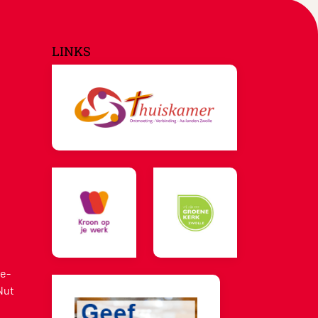
LINKS
e-
Nut