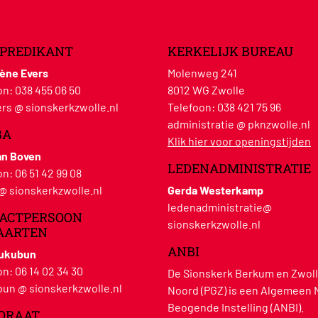
PREDIKANT
KERKELIJK BUREAU
lène Evers
Molenweg 241
on:
038 455 06 50
8012 WG Zwolle
rs @ sionskerkzwolle.nl
Telefoon:
038 421 75 96
administratie @ pknzwolle.nl
BA
Klik hier voor openingstijden
an Boven
LEDENADMINISTRATIE
on:
06 51 42 99 08
 @ sionskerkzwolle.nl
Gerda Westerkamp
ledenadministratie@
ACTPERSOON
sionskerkzwolle.nl
AARTEN
ANBI
Hukubun
on:
06 14 02 34 30
De Sionskerk Berkum en Zwoll
un @ sionskerkzwolle.nl
Noord (PGZ) is een Algemeen 
Beogende Instelling (ANBI).
ORAAT