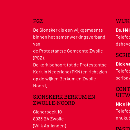
PGZ
WIJK
De Sionskerk is een wijkgemeente
Ds. Hé
binnen het samenwerkingsverband
Telefo
van
dsheve
de Protestantse Gemeente Zwolle
SCRI
(PGZ).
Dick v
De kerk behoort tot de Protestantse
Telefo
Kerk in Nederland (PKN) en richt zich
scriba
op de wijken Berkum en Zwolle-
Noord.
CONT
UITV
SIONSKERK BERKUM EN
ZWOLLE-NOORD
Nico 
Telefo
Glanerbeek 10
nhukub
8033 BA Zwolle
(Wijk Aa-landen)
PAST