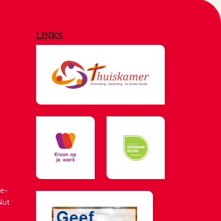
LINKS
e-
Nut