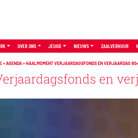
ERK
OVER ONS
JEUGD
NIEUWS
ZAALVERHUUR
E
»
AGENDA
»
HAALMOMENT VERJAARDAGSFONDS EN VERJAARDAG 80+
rjaardagsfonds en verj