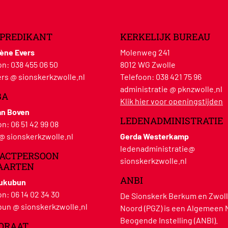
PREDIKANT
KERKELIJK BUREAU
lène Evers
Molenweg 241
on:
038 455 06 50
8012 WG Zwolle
rs @ sionskerkzwolle.nl
Telefoon:
038 421 75 96
administratie @ pknzwolle.nl
BA
Klik hier voor openingstijden
an Boven
LEDENADMINISTRATIE
on:
06 51 42 99 08
 @ sionskerkzwolle.nl
Gerda Westerkamp
ledenadministratie@
ACTPERSOON
sionskerkzwolle.nl
AARTEN
ANBI
Hukubun
on:
06 14 02 34 30
De Sionskerk Berkum en Zwoll
un @ sionskerkzwolle.nl
Noord (PGZ) is een Algemeen 
Beogende Instelling (ANBI).
ORAAT