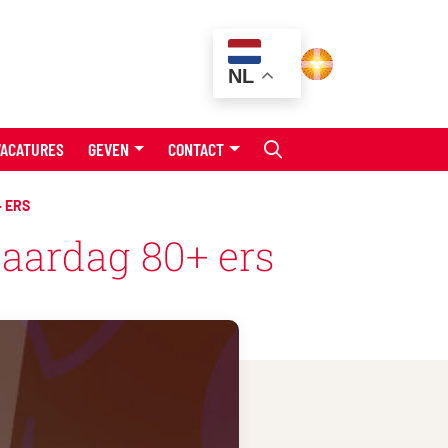
NL
VACATURES
GEVEN
CONTACT
 ERS
aardag 80+ ers