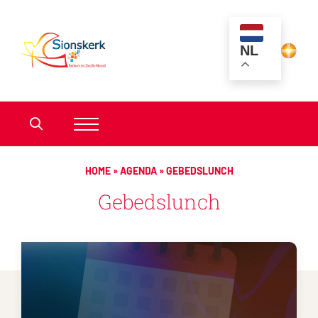
NL
HOME
»
AGENDA
»
GEBEDSLUNCH
Gebedslunch