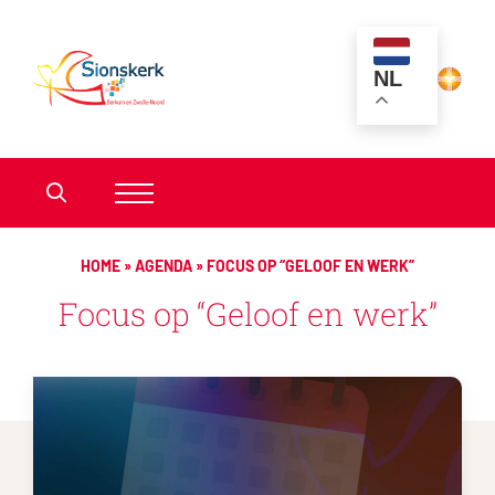
NL
HOME
»
AGENDA
»
FOCUS OP “GELOOF EN WERK”
Focus op “Geloof en werk”