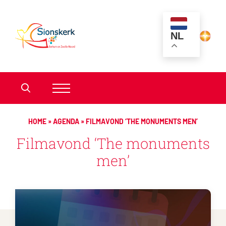
NL
HOME
»
AGENDA
»
FILMAVOND ‘THE MONUMENTS MEN’
Filmavond ‘The monuments
men’