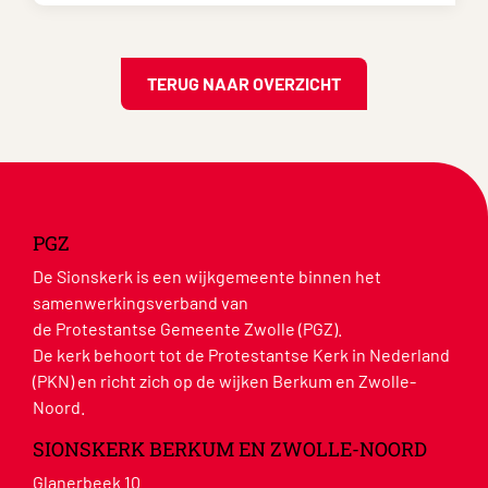
TERUG NAAR OVERZICHT
PGZ
De Sionskerk is een wijkgemeente binnen het
samenwerkingsverband van
de Protestantse Gemeente Zwolle (PGZ).
De kerk behoort tot de Protestantse Kerk in Nederland
(PKN) en richt zich op de wijken Berkum en Zwolle-
Noord.
SIONSKERK BERKUM EN ZWOLLE-NOORD
Glanerbeek 10