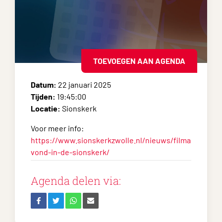
TOEVOEGEN AAN AGENDA
Datum:
22 januari 2025
Tijden:
19:45:00
Locatie:
Sionskerk
Voor meer info:
https://www.sionskerkzwolle.nl/nieuws/filma
vond-in-de-sionskerk/
Agenda delen via: