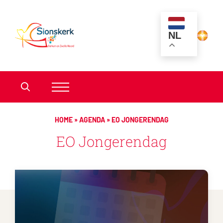
NL
HOME
»
AGENDA
»
EO JONGERENDAG
EO Jongerendag