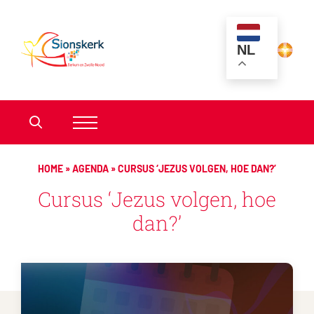
NL
HOME
»
AGENDA
»
CURSUS ‘JEZUS VOLGEN, HOE DAN?’
Cursus ‘Jezus volgen, hoe
dan?’