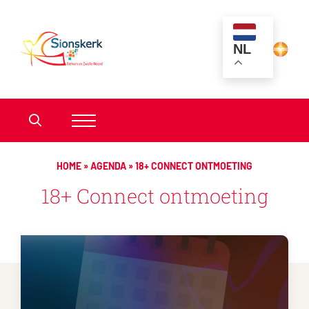
NL
HOME
»
AGENDA
»
18+ CONNECT ONTMOETING
18+ Connect ontmoeting