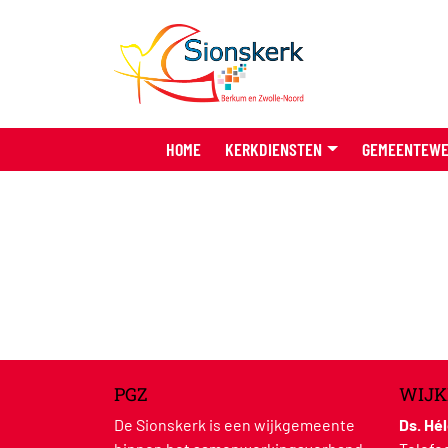
HOME
KERKDIENSTEN
GEMEENTEW
PGZ
WIJK
De Sionskerk is een wijkgemeente
Ds. Hé