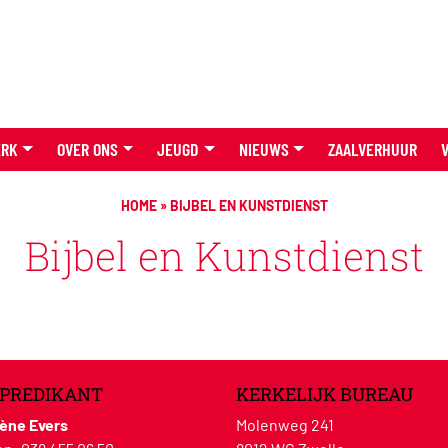
ERK
OVER ONS
JEUGD
NIEUWS
ZAALVERHUUR
HOME
»
BIJBEL EN KUNSTDIENST
Bijbel en Kunstdienst
PREDIKANT
KERKELIJK BUREAU
lène Evers
Molenweg 241