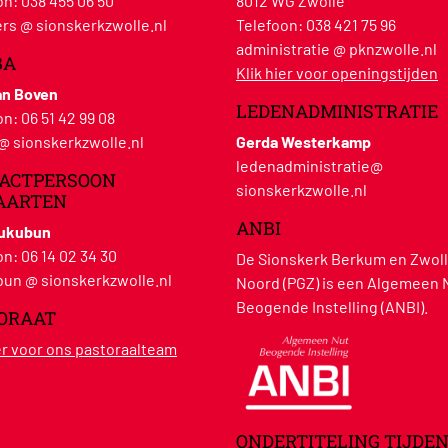
on:
038 455 06 50
8012 WG Zwolle
rs @ sionskerkzwolle.nl
Telefoon:
038 421 75 96
administratie @ pknzwolle.nl
BA
Klik hier voor openingstijden
an Boven
LEDENADMINISTRATIE
on:
06 51 42 99 08
 @ sionskerkzwolle.nl
Gerda Westerkamp
ledenadministratie@
ACTPERSOON
sionskerkzwolle.nl
AARTEN
ANBI
Hukubun
on:
06 14 02 34 30
De Sionskerk Berkum en Zwoll
un @ sionskerkzwolle.nl
Noord (PGZ) is een Algemeen 
Beogende Instelling (ANBI).
ORAAT
ier voor ons pastoraalteam
ONDERTITELING TIJDEN