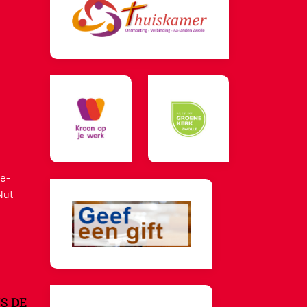
e-
Nut
S DE