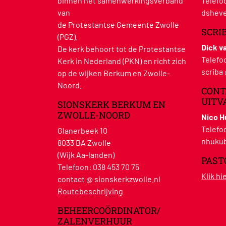
binnen het samenwerkingsverband
Telefo
van
dsheve
de Protestantse Gemeente Zwolle
SCRI
(PGZ).
Dick v
De kerk behoort tot de Protestantse
Telefo
Kerk in Nederland (PKN) en richt zich
scriba
op de wijken Berkum en Zwolle-
Noord.
CONT
UITV
SIONSKERK BERKUM EN
ZWOLLE-NOORD
Nico 
Telefo
Glanerbeek 10
nhukub
8033 BA Zwolle
(Wijk Aa-landen)
PAST
Telefoon:
038 453 70 75
Klik h
contact @ sionskerkzwolle.nl
Routebeschrijving
BEHEERCOÖRDINATOR/
ZALENVERHUUR