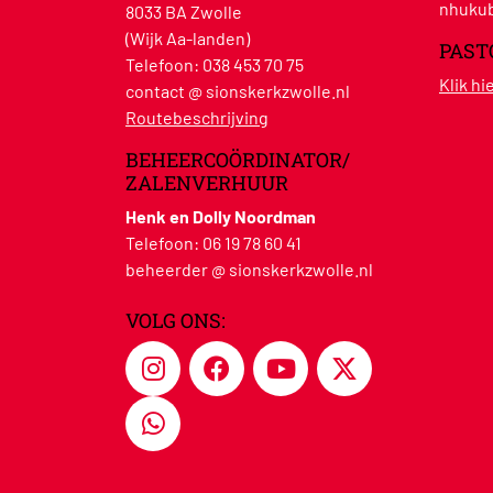
nhukub
8033 BA Zwolle
(Wijk Aa-landen)
PAST
Telefoon:
038 453 70 75
Klik h
contact @ sionskerkzwolle.nl
Routebeschrijving
BEHEERCOÖRDINATOR/
ZALENVERHUUR
Henk en Dolly Noordman
Telefoon:
06 19 78 60 41
beheerder @ sionskerkzwolle.nl
VOLG ONS: