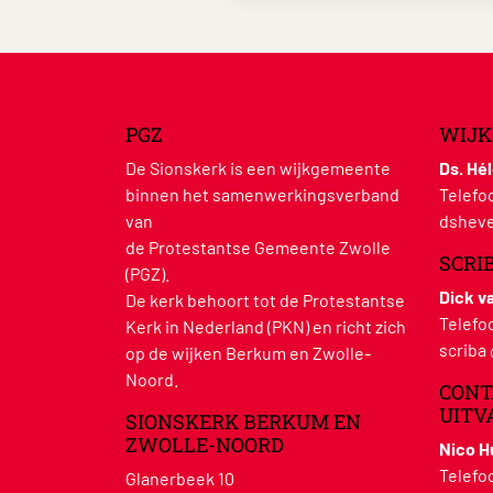
PGZ
WIJK
De Sionskerk is een wijkgemeente
Ds. Hé
binnen het samenwerkingsverband
Telefo
van
dsheve
de Protestantse Gemeente Zwolle
SCRI
(PGZ).
Dick v
De kerk behoort tot de Protestantse
Telefo
Kerk in Nederland (PKN) en richt zich
scriba
op de wijken Berkum en Zwolle-
Noord.
CONT
UITV
SIONSKERK BERKUM EN
ZWOLLE-NOORD
Nico 
Telefo
Glanerbeek 10