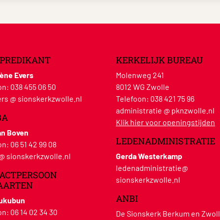
PREDIKANT
KERKELIJK BUREAU
lène Evers
Molenweg 241
on:
038 455 06 50
8012 WG Zwolle
rs @ sionskerkzwolle.nl
Telefoon:
038 421 75 96
administratie @ pknzwolle.nl
BA
Klik hier voor openingstijden
an Boven
LEDENADMINISTRATIE
on:
06 51 42 99 08
 @ sionskerkzwolle.nl
Gerda Westerkamp
ledenadministratie@
ACTPERSOON
sionskerkzwolle.nl
AARTEN
ANBI
Hukubun
on:
06 14 02 34 30
De Sionskerk Berkum en Zwoll