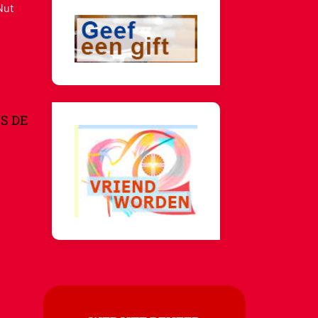
Nut
S DE