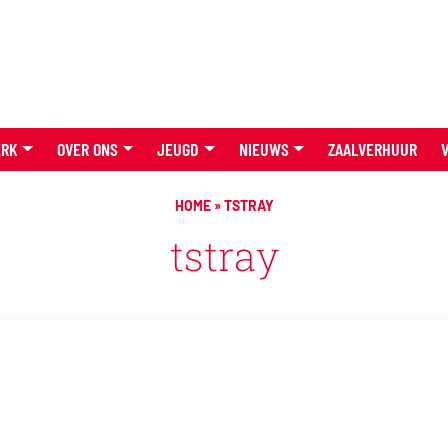
ERK
OVER ONS
JEUGD
NIEUWS
ZAALVERHUUR
HOME
»
TSTRAY
tstray