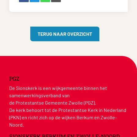
TERUG NAAR OVERZICHT
PGZ
De Sionskerk is een wijkgemeente binnen het
samenwerkingsverband van
de Protestantse Gemeente Zwolle (PGZ).
De kerk behoort tot de Protestantse Kerk in Nederland
(PKN) en richt zich op de wijken Berkum en Zwolle-
Noord.
SIONSKERK BERKUM EN ZWOLLE-NOORD