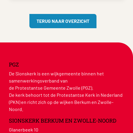
TERUG NAAR OVERZICHT
PGZ
De Sionskerk is een wijkgemeente binnen het
samenwerkingsverband van
de Protestantse Gemeente Zwolle (PGZ).
De kerk behoort tot de Protestantse Kerk in Nederland
(PKN) en richt zich op de wijken Berkum en Zwolle-
Noord.
SIONSKERK BERKUM EN ZWOLLE-NOORD
Glanerbeek 10