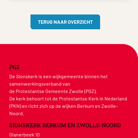
TERUG NAAR OVERZICHT
PGZ
De Sionskerk is een wijkgemeente binnen het
samenwerkingsverband van
de Protestantse Gemeente Zwolle (PGZ).
De kerk behoort tot de Protestantse Kerk in Nederland
(PKN) en richt zich op de wijken Berkum en Zwolle-
Noord.
SIONSKERK BERKUM EN ZWOLLE-NOORD
Glanerbeek 10