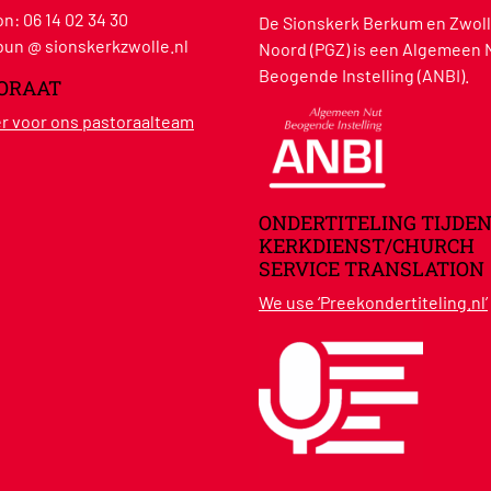
on:
06 14 02 34 30
De Sionskerk Berkum en Zwoll
un @ sionskerkzwolle.nl
Noord (PGZ) is een Algemeen 
Beogende Instelling (ANBI).
ORAAT
ier voor ons pastoraalteam
ONDERTITELING TIJDEN
KERKDIENST/CHURCH
SERVICE TRANSLATION
We use ‘Preekondertiteling.nl’