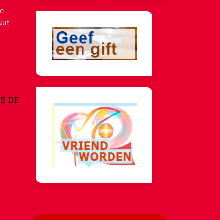
e-
Nut
S DE