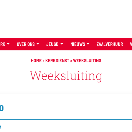
ERK
OVER ONS
JEUGD
NIEUWS
ZAALVERHUUR
HOME
»
KERKDIENST
»
WEEKSLUITING
Weeksluiting
00
t