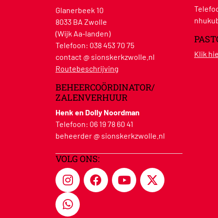
Telefo
Glanerbeek 10
nhukub
8033 BA Zwolle
(Wijk Aa-landen)
PAST
Telefoon:
038 453 70 75
Klik h
contact @ sionskerkzwolle.nl
Routebeschrijving
BEHEERCOÖRDINATOR/
ZALENVERHUUR
Henk en Dolly Noordman
Telefoon:
06 19 78 60 41
beheerder @ sionskerkzwolle.nl
VOLG ONS: