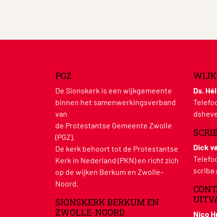
PGZ
WIJK
De Sionskerk is een wijkgemeente
Ds. Hé
binnen het samenwerkingsverband
Telefo
van
dsheve
de Protestantse Gemeente Zwolle
SCRI
(PGZ).
Dick v
De kerk behoort tot de Protestantse
Telefo
Kerk in Nederland (PKN) en richt zich
scriba
op de wijken Berkum en Zwolle-
Noord.
CONT
UITV
SIONSKERK BERKUM EN
ZWOLLE-NOORD
Nico 