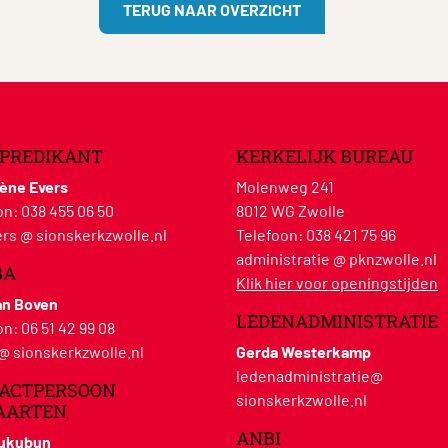
TERUG NAAR OVERZICHT
PREDIKANT
KERKELIJK BUREAU
lène Evers
Molenweg 241
on:
038 455 06 50
8012 WG Zwolle
rs @ sionskerkzwolle.nl
Telefoon:
038 421 75 96
administratie @ pknzwolle.nl
BA
Klik hier voor openingstijden
an Boven
LEDENADMINISTRATIE
on:
06 51 42 99 08
 @ sionskerkzwolle.nl
Gerda Westerkamp
ledenadministratie@
ACTPERSOON
sionskerkzwolle.nl
AARTEN
ANBI
Hukubun