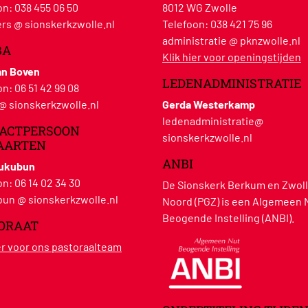
on:
038 455 06 50
8012 WG Zwolle
rs @ sionskerkzwolle.nl
Telefoon:
038 421 75 96
administratie @ pknzwolle.nl
BA
Klik hier voor openingstijden
an Boven
LEDENADMINISTRATIE
on:
06 51 42 99 08
 @ sionskerkzwolle.nl
Gerda Westerkamp
ledenadministratie@
ACTPERSOON
sionskerkzwolle.nl
AARTEN
ANBI
Hukubun
on:
06 14 02 34 30
De Sionskerk Berkum en Zwoll
un @ sionskerkzwolle.nl
Noord (PGZ) is een Algemeen 
Beogende Instelling (ANBI).
ORAAT
ier voor ons pastoraalteam