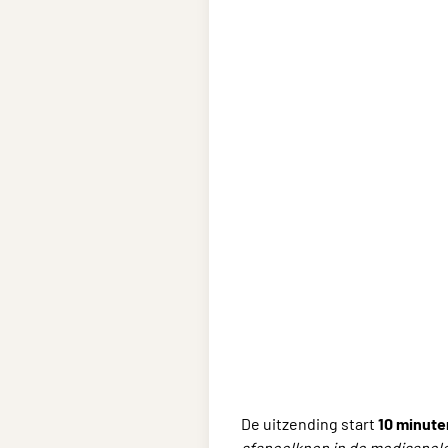
De uitzending start
10 minute
afspeelknop in de mediaspele