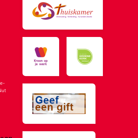
e-
Nut