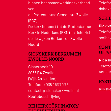
binnen het samenwerkingsverband
Telefo
van
dsheve
de Protestantse Gemeente Zwolle
SCRI
(PGZ).
Dick v
De kerk behoort tot de Protestantse
Telefo
Kerk in Nederland (PKN) en richt zich
scriba
op de wijken Berkum en Zwolle-
Noord.
CONT
UITV
SIONSKERK BERKUM EN
ZWOLLE-NOORD
Nico 
Telefo
Glanerbeek 10
nhukub
8033 BA Zwolle
(Wijk Aa-landen)
PAST
Telefoon:
038 453 70 75
Klik h
contact @ sionskerkzwolle.nl
Routebeschrijving
BEHEERCOÖRDINATOR/