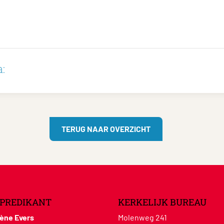
:
TERUG NAAR OVERZICHT
PREDIKANT
KERKELIJK BUREAU
lène Evers
Molenweg 241