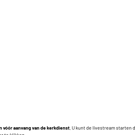
n vóór aanvang van de kerkdienst
. U kunt de livestream starten 
r te klikken
.