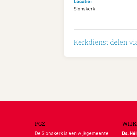
Locatie:
Sionskerk
Kerkdienst delen via
PGZ
WIJK
De Sionskerk is een wijkgemeente
Ds. Hé