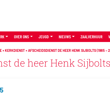
ERK
OVER ONS
JEUGD
NIEUWS
ZAALVERHUUR
E
»
KERKDIENST
»
AFSCHEIDSDIENST DE HEER HENK SIJBOLTS (1965 – 
st de heer Henk Sijbolts
15