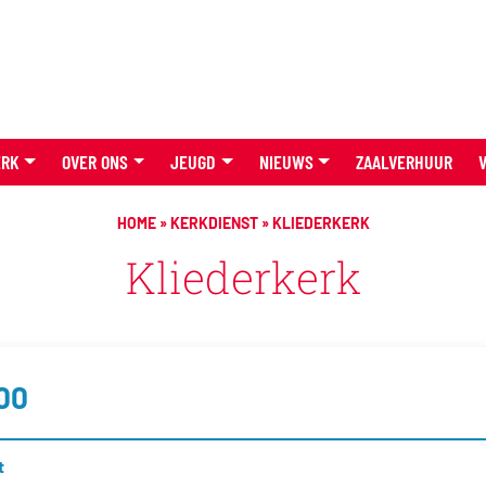
ERK
OVER ONS
JEUGD
NIEUWS
ZAALVERHUUR
HOME
»
KERKDIENST
»
KLIEDERKERK
Kliederkerk
:00
t