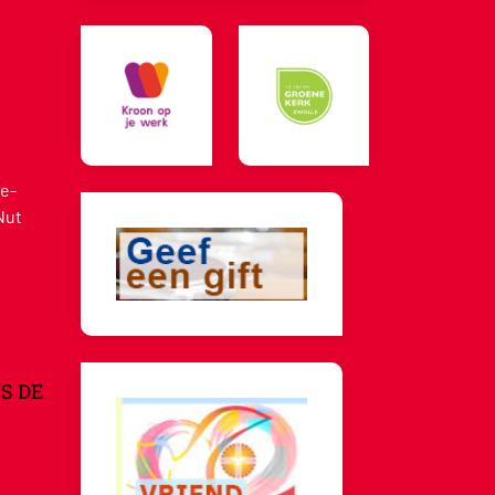
e-
Nut
S DE