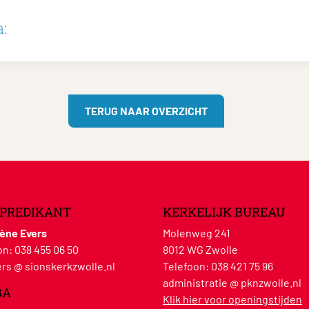
:
TERUG NAAR OVERZICHT
PREDIKANT
KERKELIJK BUREAU
lène Evers
Molenweg 241
on:
038 455 06 50
8012 WG Zwolle
rs @ sionskerkzwolle.nl
Telefoon:
038 421 75 96
administratie @ pknzwolle.nl
BA
Klik hier voor openingstijden