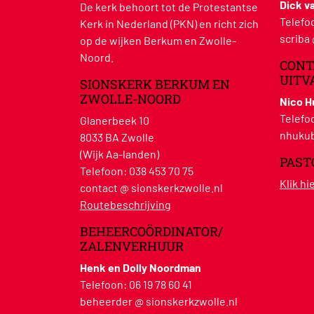
Dick v
De kerk behoort tot de Protestantse
Telefo
Kerk in Nederland (PKN) en richt zich
scriba
op de wijken Berkum en Zwolle-
Noord.
CONT
UITV
SIONSKERK BERKUM EN
ZWOLLE-NOORD
Nico 
Telefo
Glanerbeek 10
nhukub
8033 BA Zwolle
(Wijk Aa-landen)
PAST
Telefoon:
038 453 70 75
Klik h
contact @ sionskerkzwolle.nl
Routebeschrijving
BEHEERCOÖRDINATOR/
ZALENVERHUUR
Henk en Dolly Noordman
Telefoon:
06 19 78 60 41
beheerder @ sionskerkzwolle.nl