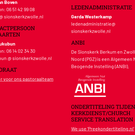
an Boven
LEDENADMINISTRATIE
on:
06 51 42 99 08
 @ sionskerkzwolle.nl
Gerda Westerkamp
ledenadministratie@
ACTPERSOON
sionskerkzwolle.nl
AARTEN
ANBI
Hukubun
on:
06 14 02 34 30
De Sionskerk Berkum en Zwoll
un @ sionskerkzwolle.nl
Noord (PGZ) is een Algemeen 
Beogende Instelling (ANBI).
ORAAT
ier voor ons pastoraalteam
ONDERTITELING TIJDEN
KERKDIENST/CHURCH
SERVICE TRANSLATION
We use ‘Preekondertiteling.nl’