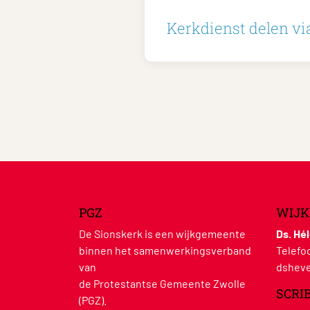
Kerkdienst delen via
PGZ
WIJK
De Sionskerk is een wijkgemeente
Ds. Hé
binnen het samenwerkingsverband
Telefo
van
dsheve
de Protestantse Gemeente Zwolle
SCRI
(PGZ).