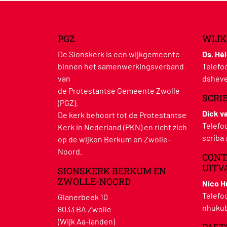
PGZ
WIJK
De Sionskerk is een wijkgemeente
Ds. Hé
binnen het samenwerkingsverband
Telefo
van
dsheve
de Protestantse Gemeente Zwolle
SCRI
(PGZ).
Dick v
De kerk behoort tot de Protestantse
Telefo
Kerk in Nederland (PKN) en richt zich
scriba
op de wijken Berkum en Zwolle-
Noord.
CONT
UITV
SIONSKERK BERKUM EN
ZWOLLE-NOORD
Nico 
Telefo
Glanerbeek 10
nhukub
8033 BA Zwolle
(Wijk Aa-landen)