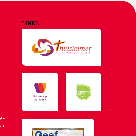
LINKS
e-
Nut