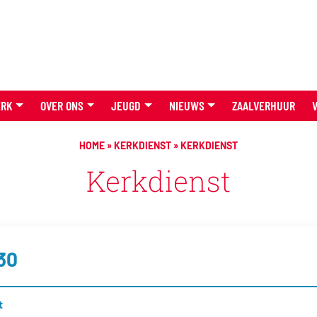
ERK
OVER ONS
JEUGD
NIEUWS
ZAALVERHUUR
HOME
»
KERKDIENST
»
KERKDIENST
Kerkdienst
30
t