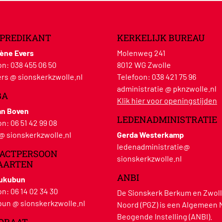
PREDIKANT
KERKELIJK BUREAU
lène Evers
Molenweg 241
on:
038 455 06 50
8012 WG Zwolle
rs @ sionskerkzwolle.nl
Telefoon:
038 421 75 96
administratie @ pknzwolle.nl
BA
Klik hier voor openingstijden
an Boven
LEDENADMINISTRATIE
on:
06 51 42 99 08
 @ sionskerkzwolle.nl
Gerda Westerkamp
ledenadministratie@
ACTPERSOON
sionskerkzwolle.nl
AARTEN
ANBI
Hukubun
on:
06 14 02 34 30
De Sionskerk Berkum en Zwoll
un @ sionskerkzwolle.nl
Noord (PGZ) is een Algemeen 
Beogende Instelling (ANBI).