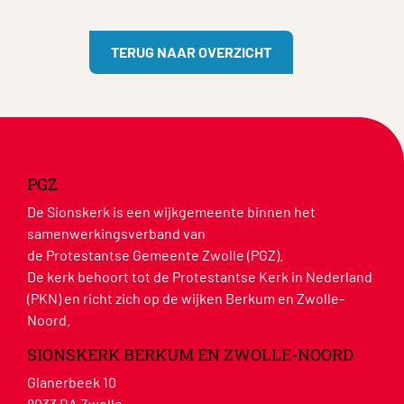
TERUG NAAR OVERZICHT
PGZ
De Sionskerk is een wijkgemeente binnen het
samenwerkingsverband van
de Protestantse Gemeente Zwolle (PGZ).
De kerk behoort tot de Protestantse Kerk in Nederland
(PKN) en richt zich op de wijken Berkum en Zwolle-
Noord.
SIONSKERK BERKUM EN ZWOLLE-NOORD
Glanerbeek 10
8033 BA Zwolle