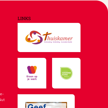
LINKS
e-
Nut