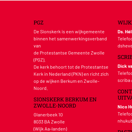
PGZ
WIJK
De Sionskerk is een wijkgemeente
Ds. Hé
binnen het samenwerkingsverband
Telefo
van
dsheve
de Protestantse Gemeente Zwolle
SCRI
(PGZ).
Dick v
De kerk behoort tot de Protestantse
Telefo
Kerk in Nederland (PKN) en richt zich
scriba
op de wijken Berkum en Zwolle-
Noord.
CONT
UITV
SIONSKERK BERKUM EN
ZWOLLE-NOORD
Nico 
Telefo
Glanerbeek 10
nhukub
8033 BA Zwolle
(Wijk Aa-landen)