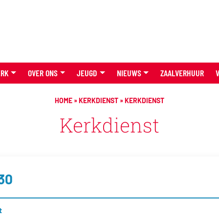
ERK
OVER ONS
JEUGD
NIEUWS
ZAALVERHUUR
HOME
»
KERKDIENST
»
KERKDIENST
Kerkdienst
:30
t