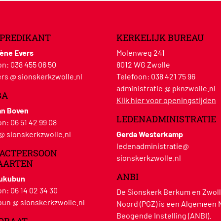
PREDIKANT
KERKELIJK BUREAU
lène Evers
Molenweg 241
on:
038 455 06 50
8012 WG Zwolle
rs @ sionskerkzwolle.nl
Telefoon:
038 421 75 96
administratie @ pknzwolle.nl
BA
Klik hier voor openingstijden
an Boven
LEDENADMINISTRATIE
on:
06 51 42 99 08
 @ sionskerkzwolle.nl
Gerda Westerkamp
ledenadministratie@
ACTPERSOON
sionskerkzwolle.nl
AARTEN
ANBI
Hukubun
on:
06 14 02 34 30
De Sionskerk Berkum en Zwoll
un @ sionskerkzwolle.nl
Noord (PGZ) is een Algemeen 
Beogende Instelling (ANBI).