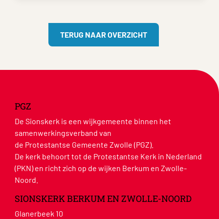
TERUG NAAR OVERZICHT
PGZ
De Sionskerk is een wijkgemeente binnen het
samenwerkingsverband van
de Protestantse Gemeente Zwolle (PGZ).
De kerk behoort tot de Protestantse Kerk in Nederland
(PKN) en richt zich op de wijken Berkum en Zwolle-
Noord.
SIONSKERK BERKUM EN ZWOLLE-NOORD
Glanerbeek 10