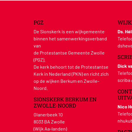
PGZ
WIJK
De Sionskerk is een wijkgemeente
Ds. Hé
binnen het samenwerkingsverband
Telefo
van
dsheve
de Protestantse Gemeente Zwolle
SCRI
(PGZ).
Dick v
De kerk behoort tot de Protestantse
Telefo
Kerk in Nederland (PKN) en richt zich
scriba
op de wijken Berkum en Zwolle-
Noord.
CONT
UITV
SIONSKERK BERKUM EN
ZWOLLE-NOORD
Nico 
Telefo
Glanerbeek 10
nhukub
8033 BA Zwolle
(Wijk Aa-landen)