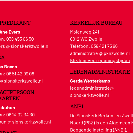
PREDIKANT
KERKELIJK BUREAU
lène Evers
Molenweg 241
on:
038 455 06 50
8012 WG Zwolle
rs @ sionskerkzwolle.nl
Telefoon:
038 421 75 96
administratie @ pknzwolle.nl
BA
Klik hier voor openingstijden
an Boven
LEDENADMINISTRATIE
on:
06 51 42 99 08
 @ sionskerkzwolle.nl
Gerda Westerkamp
ledenadministratie@
ACTPERSOON
sionskerkzwolle.nl
AARTEN
ANBI
Hukubun
on:
06 14 02 34 30
De Sionskerk Berkum en Zwoll
un @ sionskerkzwolle.nl
Noord (PGZ) is een Algemeen 
Beogende Instelling (ANBI).