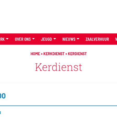
ERK
OVER ONS
JEUGD
NIEUWS
ZAALVERHUUR
HOME
»
KERKDIENST
»
KERDIENST
Kerdienst
00
t