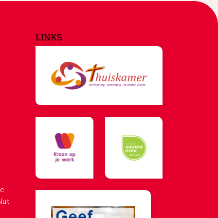
LINKS
e-
Nut