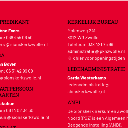
PREDIKANT
KERKELIJK BUREAU
lène Evers
Molenweg 241
on:
038 455 06 50
8012 WG Zwolle
rs @ sionskerkzwolle.nl
Telefoon:
038 421 75 96
administratie @ pknzwolle.nl
BA
Klik hier voor openingstijden
an Boven
LEDENADMINISTRATIE
on:
06 51 42 99 08
 @ sionskerkzwolle.nl
Gerda Westerkamp
ledenadministratie@
ACTPERSOON
sionskerkzwolle.nl
AARTEN
ANBI
Hukubun
on:
06 14 02 34 30
De Sionskerk Berkum en Zwoll
un @ sionskerkzwolle.nl
Noord (PGZ) is een Algemeen 
Beogende Instelling (ANBI).