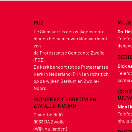
PGZ
WIJK
De Sionskerk is een wijkgemeente
Ds. Hé
binnen het samenwerkingsverband
Telefo
van
dsheve
de Protestantse Gemeente Zwolle
SCRI
(PGZ).
Dick v
De kerk behoort tot de Protestantse
Telefo
Kerk in Nederland (PKN) en richt zich
scriba
op de wijken Berkum en Zwolle-
Noord.
CONT
UITV
SIONSKERK BERKUM EN
ZWOLLE-NOORD
Nico 
Telefo
Glanerbeek 10
nhukub
8033 BA Zwolle
(Wijk Aa-landen)