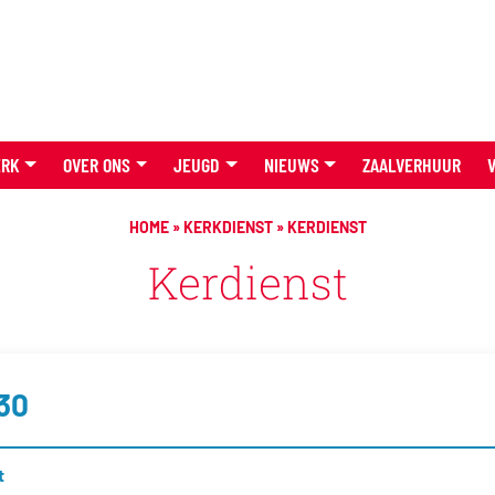
ERK
OVER ONS
JEUGD
NIEUWS
ZAALVERHUUR
HOME
»
KERKDIENST
»
KERDIENST
Kerdienst
:30
t