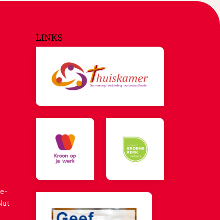
LINKS
e-
Nut