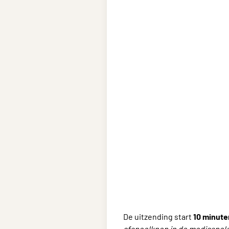
De uitzending start
10 minute
afspeelknop in de mediaspele