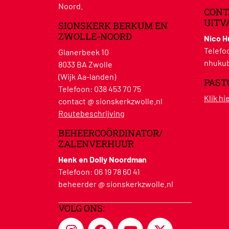
Noord.
CONT
UITV
SIONSKERK BERKUM EN
ZWOLLE-NOORD
Nico 
Telefo
Glanerbeek 10
nhukub
8033 BA Zwolle
(Wijk Aa-landen)
PAST
Telefoon:
038 453 70 75
Klik h
contact @ sionskerkzwolle.nl
Routebeschrijving
BEHEERCOÖRDINATOR/
ZALENVERHUUR
Henk en Dolly Noordman
Telefoon:
06 19 78 60 41
beheerder @ sionskerkzwolle.nl
VOLG ONS: