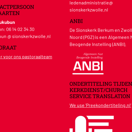
ledenadministratie@
ACTPERSOON
sionskerkzwolle.nl
AARTEN
ANBI
Hukubun
on:
06 14 02 34 30
De Sionskerk Berkum en Zwoll
un @ sionskerkzwolle.nl
Noord (PGZ) is een Algemeen 
Beogende Instelling (ANBI).
ORAAT
ier voor ons pastoraalteam
ONDERTITELING TIJDEN
KERKDIENST/CHURCH
SERVICE TRANSLATION
We use ‘Preekondertiteling.nl’