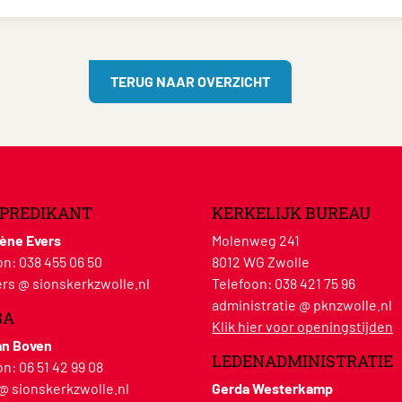
TERUG NAAR OVERZICHT
PREDIKANT
KERKELIJK BUREAU
lène Evers
Molenweg 241
on:
038 455 06 50
8012 WG Zwolle
rs @ sionskerkzwolle.nl
Telefoon:
038 421 75 96
administratie @ pknzwolle.nl
BA
Klik hier voor openingstijden
an Boven
LEDENADMINISTRATIE
on:
06 51 42 99 08
 @ sionskerkzwolle.nl
Gerda Westerkamp