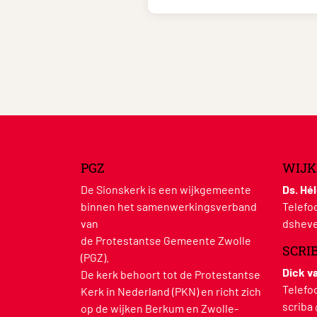
PGZ
WIJK
De Sionskerk is een wijkgemeente
Ds. Hé
binnen het samenwerkingsverband
Telefo
van
dsheve
de Protestantse Gemeente Zwolle
SCRI
(PGZ).
Dick v
De kerk behoort tot de Protestantse
Telefo
Kerk in Nederland (PKN) en richt zich
scriba
op de wijken Berkum en Zwolle-