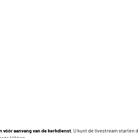
n vóór aanvang van de kerkdienst
. U kunt de livestream starten 
r te klikken
.