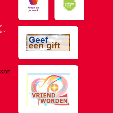
e-
Nut
S DE