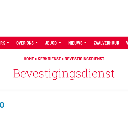
ERK
OVER ONS
JEUGD
NIEUWS
ZAALVERHUUR
HOME
»
KERKDIENST
»
BEVESTIGINGSDIENST
Bevestigingsdienst
00