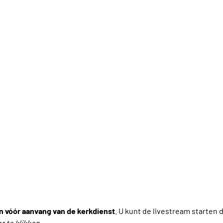
n vóór aanvang van de kerkdienst
. U kunt de livestream starten 
r te klikken
.