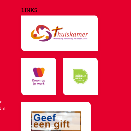
LINKS
e-
Nut