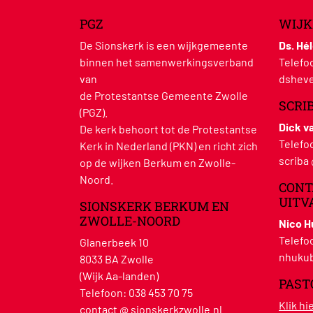
PGZ
WIJK
De Sionskerk is een wijkgemeente
Ds. Hé
binnen het samenwerkingsverband
Telefo
van
dsheve
de Protestantse Gemeente Zwolle
SCRI
(PGZ).
Dick v
De kerk behoort tot de Protestantse
Telefo
Kerk in Nederland (PKN) en richt zich
scriba
op de wijken Berkum en Zwolle-
Noord.
CONT
UITV
SIONSKERK BERKUM EN
ZWOLLE-NOORD
Nico 
Telefo
Glanerbeek 10
nhukub
8033 BA Zwolle
(Wijk Aa-landen)
PAST
Telefoon:
038 453 70 75
Klik h
contact @ sionskerkzwolle.nl