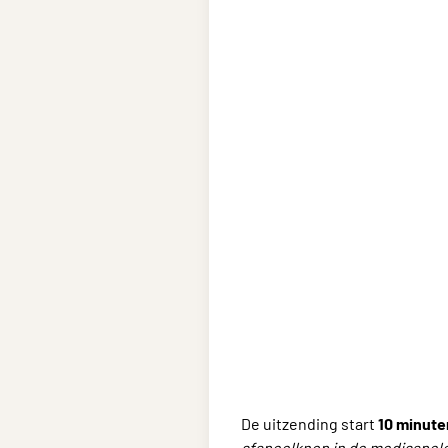
De uitzending start
10 minute
afspeelknop in de mediaspele