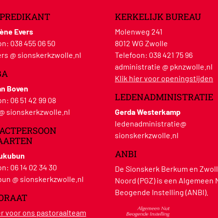
PREDIKANT
KERKELIJK BUREAU
lène Evers
Molenweg 241
on:
038 455 06 50
8012 WG Zwolle
rs @ sionskerkzwolle.nl
Telefoon:
038 421 75 96
administratie @ pknzwolle.nl
BA
Klik hier voor openingstijden
an Boven
LEDENADMINISTRATIE
on:
06 51 42 99 08
 @ sionskerkzwolle.nl
Gerda Westerkamp
ledenadministratie@
ACTPERSOON
sionskerkzwolle.nl
AARTEN
ANBI
Hukubun
on:
06 14 02 34 30
De Sionskerk Berkum en Zwoll
un @ sionskerkzwolle.nl
Noord (PGZ) is een Algemeen 
Beogende Instelling (ANBI).
ORAAT
ier voor ons pastoraalteam