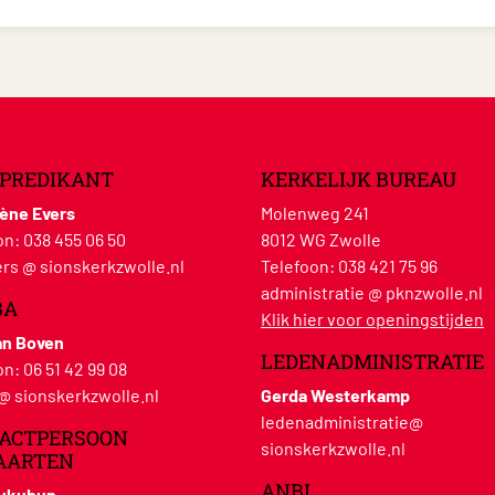
PREDIKANT
KERKELIJK BUREAU
lène Evers
Molenweg 241
on:
038 455 06 50
8012 WG Zwolle
rs @ sionskerkzwolle.nl
Telefoon:
038 421 75 96
administratie @ pknzwolle.nl
BA
Klik hier voor openingstijden
an Boven
LEDENADMINISTRATIE
on:
06 51 42 99 08
 @ sionskerkzwolle.nl
Gerda Westerkamp
ledenadministratie@
ACTPERSOON
sionskerkzwolle.nl
AARTEN
ANBI
Hukubun