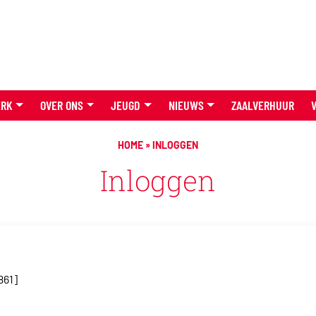
ERK
OVER ONS
JEUGD
NIEUWS
ZAALVERHUUR
HOME
»
INLOGGEN
Inloggen
861]