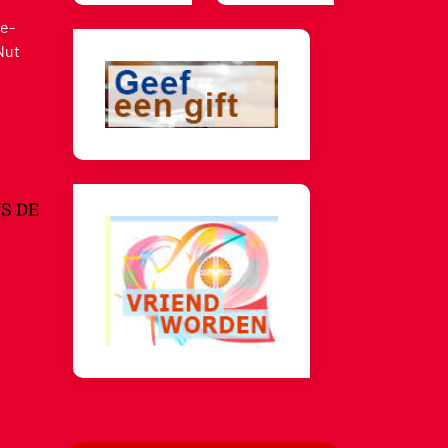
e-
Nut
S DE