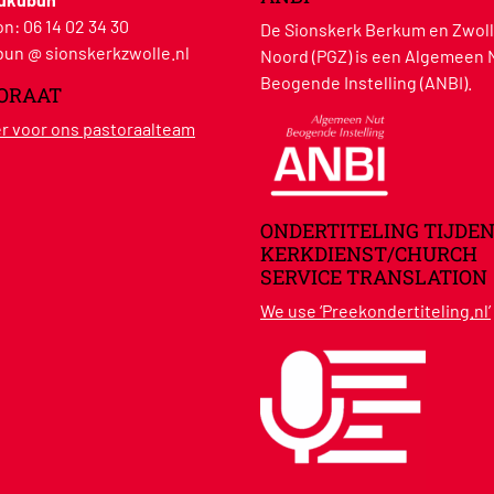
on:
06 14 02 34 30
De Sionskerk Berkum en Zwoll
un @ sionskerkzwolle.nl
Noord (PGZ) is een Algemeen 
Beogende Instelling (ANBI).
ORAAT
ier voor ons pastoraalteam
ONDERTITELING TIJDEN
KERKDIENST/CHURCH
SERVICE TRANSLATION
We use ‘Preekondertiteling.nl’