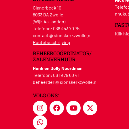
Telefo
Glanerbeek 10
nhukub
8033 BA Zwolle
(Wijk Aa-landen)
PAST
Telefoon:
038 453 70 75
Klik h
contact @ sionskerkzwolle.nl
Routebeschrijving
BEHEERCOÖRDINATOR/
ZALENVERHUUR
Henk en Dolly Noordman
Telefoon:
06 19 78 60 41
beheerder @ sionskerkzwolle.nl
VOLG ONS: