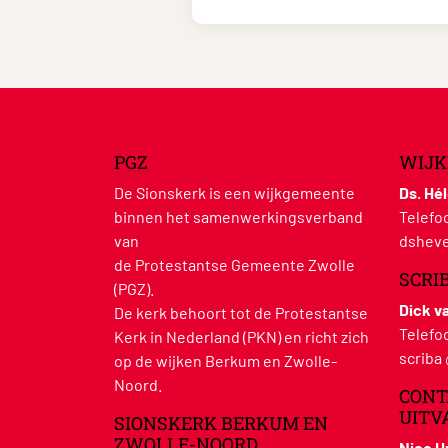
PGZ
WIJK
De Sionskerk is een wijkgemeente
Ds. Hé
binnen het samenwerkingsverband
Telefo
van
dsheve
de Protestantse Gemeente Zwolle
SCRI
(PGZ).
Dick v
De kerk behoort tot de Protestantse
Telefo
Kerk in Nederland (PKN) en richt zich
scriba
op de wijken Berkum en Zwolle-
Noord.
CONT
UITV
SIONSKERK BERKUM EN
ZWOLLE-NOORD
Nico 