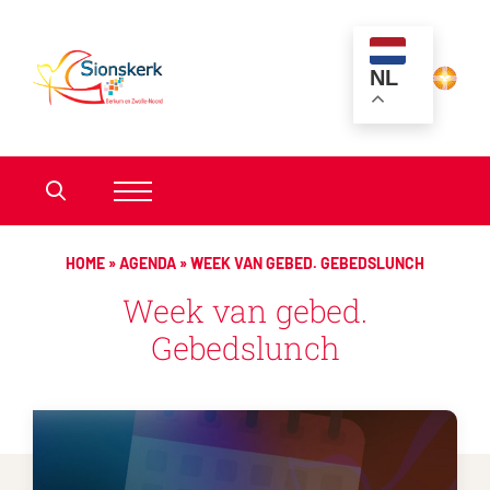
NL
HOME
»
AGENDA
»
WEEK VAN GEBED. GEBEDSLUNCH
Week van gebed.
Gebedslunch