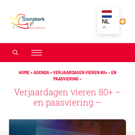
NL
HOME
»
AGENDA
»
VERJAARDAGEN VIEREN 80+ – EN
PAASVIERING –
Verjaardagen vieren 80+ –
en paasviering –