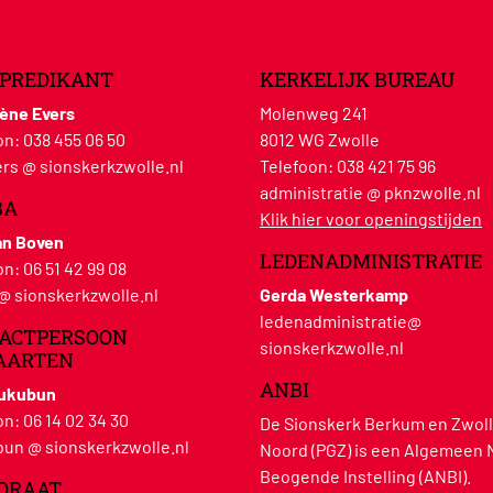
PREDIKANT
KERKELIJK BUREAU
lène Evers
Molenweg 241
on:
038 455 06 50
8012 WG Zwolle
rs @ sionskerkzwolle.nl
Telefoon:
038 421 75 96
administratie @ pknzwolle.nl
BA
Klik hier voor openingstijden
an Boven
LEDENADMINISTRATIE
on:
06 51 42 99 08
 @ sionskerkzwolle.nl
Gerda Westerkamp
ledenadministratie@
ACTPERSOON
sionskerkzwolle.nl
AARTEN
ANBI
Hukubun
on:
06 14 02 34 30
De Sionskerk Berkum en Zwoll
un @ sionskerkzwolle.nl
Noord (PGZ) is een Algemeen 
Beogende Instelling (ANBI).
ORAAT