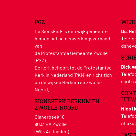
PGZ
WIJK
De Sionskerk is een wijkgemeente
Ds. Hé
binnen het samenwerkingsverband
Telefo
van
dsheve
de Protestantse Gemeente Zwolle
SCRI
(PGZ).
Dick v
De kerk behoort tot de Protestantse
Telefo
Kerk in Nederland (PKN) en richt zich
scriba
op de wijken Berkum en Zwolle-
Noord.
CONT
UITV
SIONSKERK BERKUM EN
ZWOLLE-NOORD
Nico 
Telefo
Glanerbeek 10
nhukub
8033 BA Zwolle
(Wijk Aa-landen)
PAST