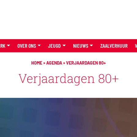
ERK
OVER ONS
JEUGD
NIEUWS
ZAALVERHUUR
HOME
»
AGENDA
»
VERJAARDAGEN 80+
Verjaardagen 80+