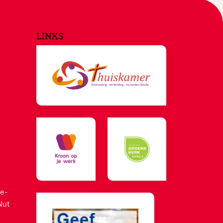
LINKS
e-
Nut