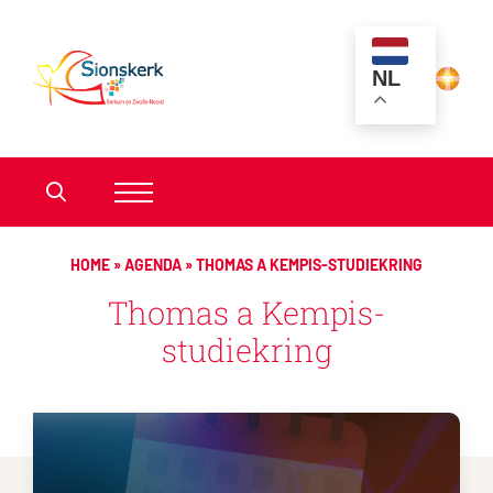
NL
HOME
»
AGENDA
»
THOMAS A KEMPIS-STUDIEKRING
Thomas a Kempis-
studiekring