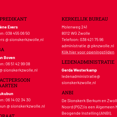
PREDIKANT
KERKELIJK BUREAU
lène Evers
Molenweg 241
on:
038 455 06 50
8012 WG Zwolle
rs @ sionskerkzwolle.nl
Telefoon:
038 421 75 96
administratie @ pknzwolle.nl
BA
Klik hier voor openingstijden
an Boven
LEDENADMINISTRATIE
on:
06 51 42 99 08
 @ sionskerkzwolle.nl
Gerda Westerkamp
ledenadministratie@
ACTPERSOON
sionskerkzwolle.nl
AARTEN
ANBI
Hukubun
on:
06 14 02 34 30
De Sionskerk Berkum en Zwoll
un @ sionskerkzwolle.nl
Noord (PGZ) is een Algemeen 
Beogende Instelling (ANBI).
ORAAT