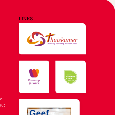
LINKS
e-
Nut