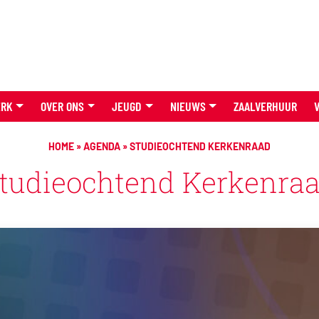
ERK
OVER ONS
JEUGD
NIEUWS
ZAALVERHUUR
HOME
»
AGENDA
»
STUDIEOCHTEND KERKENRAAD
tudieochtend Kerkenra