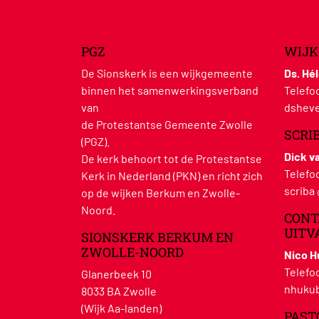
PGZ
WIJK
De Sionskerk is een wijkgemeente
Ds. Hé
binnen het samenwerkingsverband
Telefo
van
dsheve
de Protestantse Gemeente Zwolle
SCRI
(PGZ).
Dick v
De kerk behoort tot de Protestantse
Telefo
Kerk in Nederland (PKN) en richt zich
scriba
op de wijken Berkum en Zwolle-
Noord.
CONT
UITV
SIONSKERK BERKUM EN
ZWOLLE-NOORD
Nico 
Telefo
Glanerbeek 10
nhukub
8033 BA Zwolle
(Wijk Aa-landen)
PAST