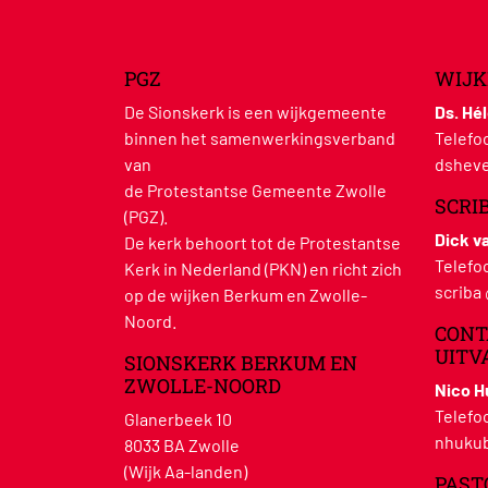
PGZ
WIJK
De Sionskerk is een wijkgemeente
Ds. Hé
binnen het samenwerkingsverband
Telefo
van
dsheve
de Protestantse Gemeente Zwolle
SCRI
(PGZ).
Dick v
De kerk behoort tot de Protestantse
Telefo
Kerk in Nederland (PKN) en richt zich
scriba
op de wijken Berkum en Zwolle-
Noord.
CONT
UITV
SIONSKERK BERKUM EN
ZWOLLE-NOORD
Nico 
Telefo
Glanerbeek 10
nhukub
8033 BA Zwolle
(Wijk Aa-landen)
PAST