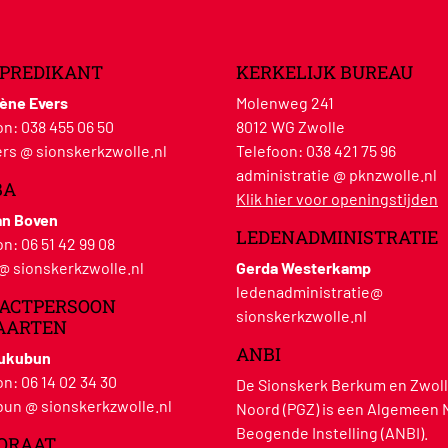
PREDIKANT
KERKELIJK BUREAU
lène Evers
Molenweg 241
on:
038 455 06 50
8012 WG Zwolle
rs @ sionskerkzwolle.nl
Telefoon:
038 421 75 96
administratie @ pknzwolle.nl
BA
Klik hier voor openingstijden
an Boven
LEDENADMINISTRATIE
on:
06 51 42 99 08
 @ sionskerkzwolle.nl
Gerda Westerkamp
ledenadministratie@
ACTPERSOON
sionskerkzwolle.nl
AARTEN
ANBI
Hukubun
on:
06 14 02 34 30
De Sionskerk Berkum en Zwoll
un @ sionskerkzwolle.nl
Noord (PGZ) is een Algemeen 
Beogende Instelling (ANBI).
ORAAT