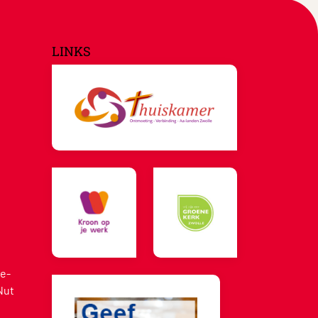
LINKS
e-
Nut