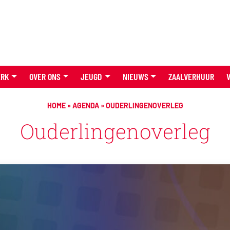
ERK
OVER ONS
JEUGD
NIEUWS
ZAALVERHUUR
HOME
»
AGENDA
»
OUDERLINGENOVERLEG
Ouderlingenoverleg