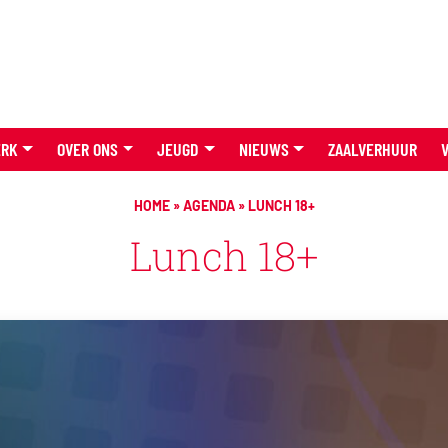
ERK
OVER ONS
JEUGD
NIEUWS
ZAALVERHUUR
HOME
»
AGENDA
»
LUNCH 18+
Lunch 18+