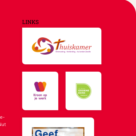
LINKS
e-
Nut