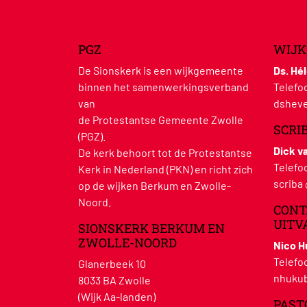
PGZ
WIJK
De Sionskerk is een wijkgemeente
Ds. Hé
binnen het samenwerkingsverband
Telefo
van
dsheve
de Protestantse Gemeente Zwolle
SCRI
(PGZ).
Dick v
De kerk behoort tot de Protestantse
Telefo
Kerk in Nederland (PKN) en richt zich
scriba
op de wijken Berkum en Zwolle-
Noord.
CONT
UITV
SIONSKERK BERKUM EN
ZWOLLE-NOORD
Nico 
Telefo
Glanerbeek 10
nhukub
8033 BA Zwolle
(Wijk Aa-landen)
PAST