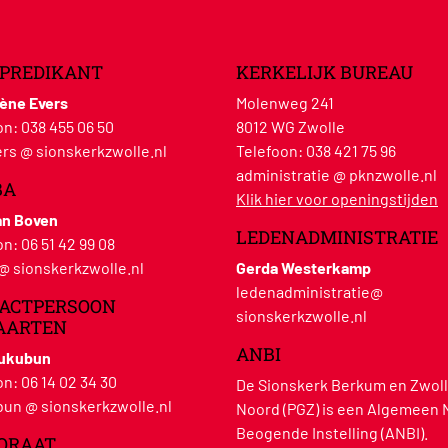
PREDIKANT
KERKELIJK BUREAU
lène Evers
Molenweg 241
on:
038 455 06 50
8012 WG Zwolle
rs @ sionskerkzwolle.nl
Telefoon:
038 421 75 96
administratie @ pknzwolle.nl
BA
Klik hier voor openingstijden
an Boven
LEDENADMINISTRATIE
on:
06 51 42 99 08
 @ sionskerkzwolle.nl
Gerda Westerkamp
ledenadministratie@
ACTPERSOON
sionskerkzwolle.nl
AARTEN
ANBI
Hukubun
on:
06 14 02 34 30
De Sionskerk Berkum en Zwoll
un @ sionskerkzwolle.nl
Noord (PGZ) is een Algemeen 
Beogende Instelling (ANBI).
ORAAT