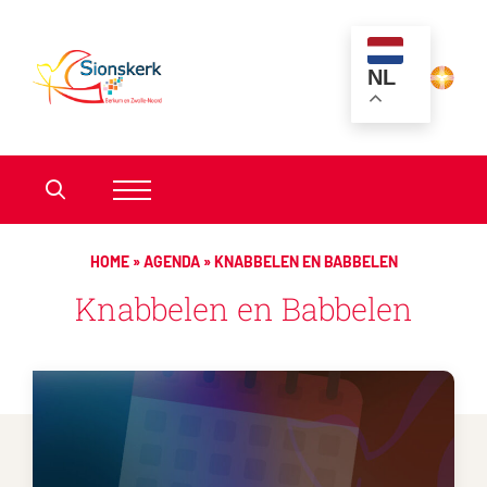
NL
HOME
»
AGENDA
»
KNABBELEN EN BABBELEN
Knabbelen en Babbelen