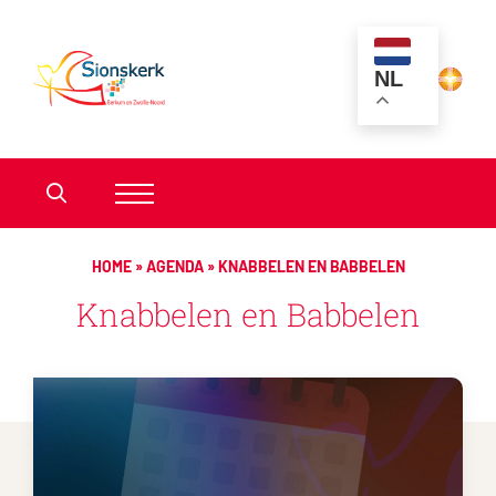
NL
HOME
»
AGENDA
»
KNABBELEN EN BABBELEN
Knabbelen en Babbelen