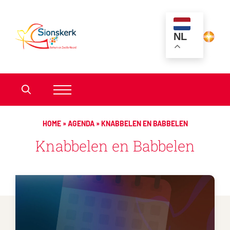
NL
HOME
»
AGENDA
»
KNABBELEN EN BABBELEN
Knabbelen en Babbelen